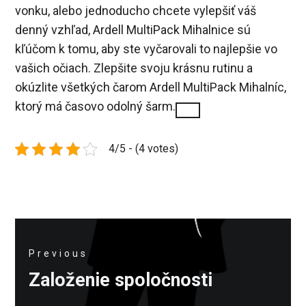
vonku, alebo jednoducho chcete vylepšiť váš
denný vzhľad, Ardell MultiPack Mihalnice sú
kľúčom k tomu, aby ste vyčarovali to najlepšie vo
vašich očiach. Zlepšite svoju krásnu rutinu a
okúzlite všetkých čarom Ardell MultiPack Mihalníc,
ktorý má časovo odolný šarm.
4/5 - (4 votes)
Navigace
Previous
pro
Previous
Založenie spoločnosti
příspěvek
post: