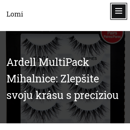
Skip
to
Menu
Lomi
content
Ardell MultiPack
Mihalnice: Zlepšite
svoju krásu s precíziou