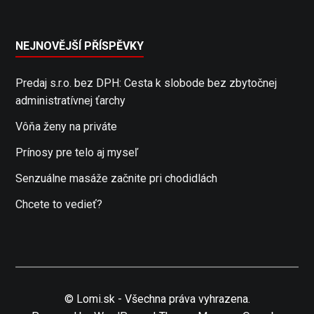
NEJNOVĚJŠÍ PŘÍSPĚVKY
Predaj s.r.o. bez DPH: Cesta k slobode bez zbytočnej
administratívnej ťarchy
Vôňa ženy na priváte
Prínosy pre telo aj myseľ
Senzuálne masáže začnite pri chodidlách
Chcete to vedieť?
© Lomi.sk - Všechna práva vyhrazena.