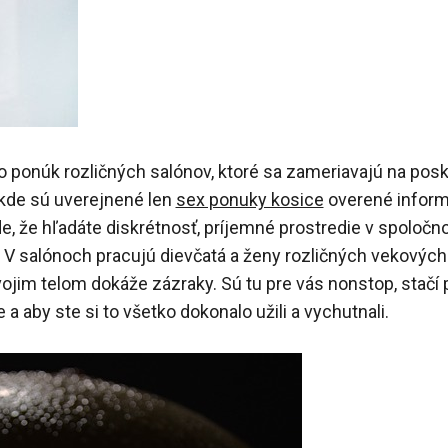
 ponúk rozličných salónov, ktoré sa zameriavajú na posk
 kde sú uverejnené len
sex ponuky kosice
overené inform
de, že hľadáte diskrétnosť, príjemné prostredie v spoločn
 V salónoch pracujú dievčatá a ženy rozličných vekových 
vojim telom dokáže zázraky. Sú tu pre vás nonstop, stačí pr
e a aby ste si to všetko dokonalo užili a vychutnali.