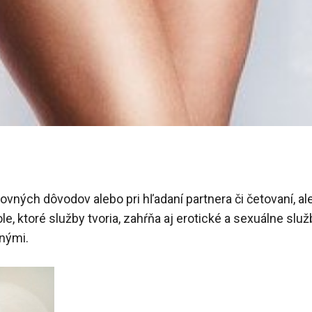
vných dôvodov alebo pri hľadaní partnera či četovaní, al
e, ktoré služby tvoria, zahŕňa aj erotické a sexuálne služb
nými.