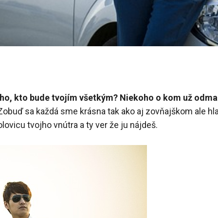
oho, kto bude tvojím všetkým? Niekoho o kom už odmal
 Zobuď sa každá sme krásna tak ako aj zovňajškom ale h
lovicu tvojho vnútra a ty ver že ju nájdeš.