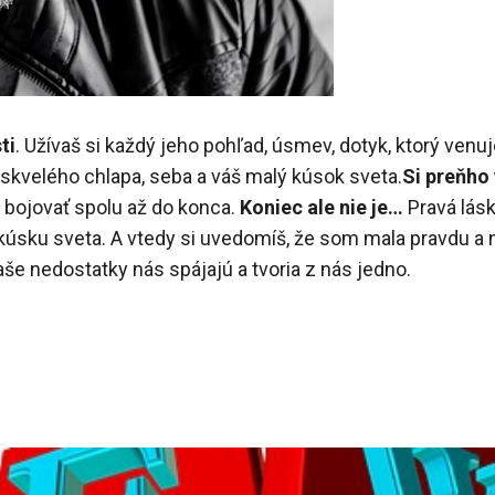
ti
. Užívaš si každý jeho pohľad, úsmev, dotyk, ktorý venu
o skvelého chlapa, seba a váš malý kúsok sveta.
Si
preňho 
á bojovať spolu až do konca.
Koniec ale nie je…
Pravá lásk
 kúsku sveta. A vtedy si uvedomíš, že som mala pravdu a n
naše nedostatky nás spájajú a tvoria z nás jedno.