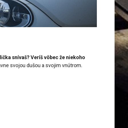
ička snívaš? Veríš vôbec že niekoho
lavne svojou dušou a svojim vnútrom.