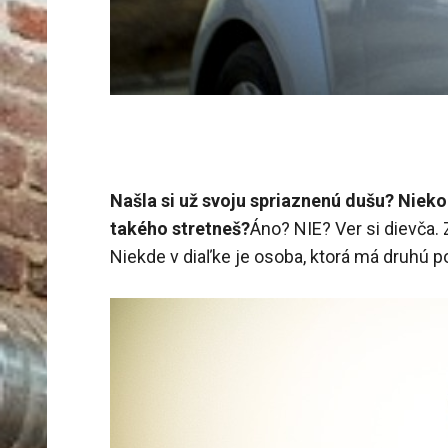
Našla si už svoju spriaznenú dušu? Niek
takého stretneš?
Áno? NIE? Ver si dievča.
Niekde v diaľke je osoba, ktorá má druhú po