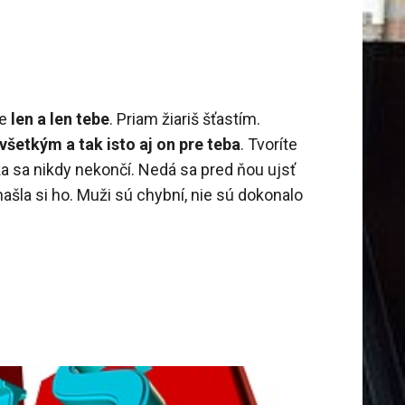
je
len a len tebe
. Priam žiariš šťastím.
všetkým a tak isto aj on pre teba
. Tvoríte
a sa nikdy nekončí. Nedá sa pred ňou ujsť
ašla si ho. Muži sú chybní, nie sú dokonalo