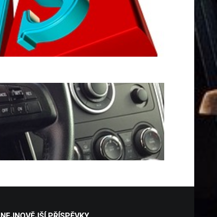
NEJNOVĚJŠÍ PŘÍSPĚVKY