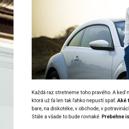
Každá raz stretneme toho pravého. A keď n
ktorá už ťa len tak ľahko nepustí späť.
Aké t
bare, na diskotéke, v obchode, v potraviná
Stále a všade to bude rovnaké.
Prebehne is