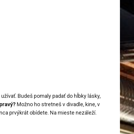
žívať. Budeš pomaly padať do hĺbky lásky,
 pravý?
Možno ho stretneš v divadle, kine, v
nca prvýkrát obídete. Na mieste nezáleží.