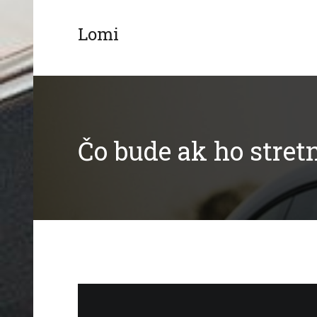
Skip
to
Lomi
content
Čo bude ak ho stret