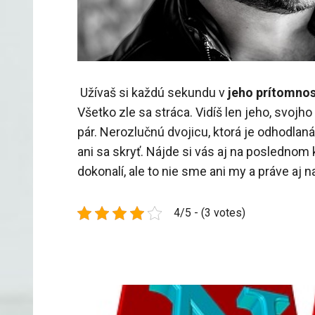
Užívaš si každú sekundu v
jeho prítomnos
Všetko zle sa stráca. Vidíš len jeho, svojh
pár. Nerozlučnú dvojicu, ktorá je odhodlan
ani sa skryť. Nájde si vás aj na poslednom
dokonalí, ale to nie sme ani my a práve aj 
4/5 - (3 votes)
Navigace