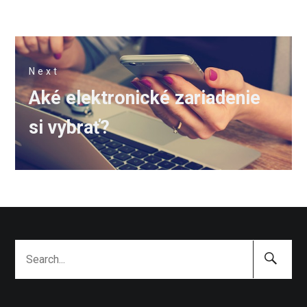
Next
Next
Aké elektronické zariadenie
post:
si vybrať?
Search
Search
Submit
for: