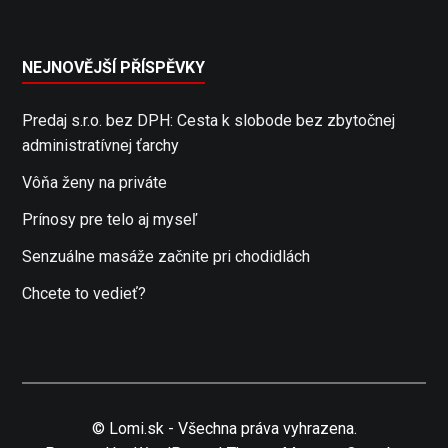
NEJNOVĚJŠÍ PŘÍSPĚVKY
Predaj s.r.o. bez DPH: Cesta k slobode bez zbytočnej
administratívnej ťarchy
Vôňa ženy na priváte
Prínosy pre telo aj myseľ
Senzuálne masáže začnite pri chodidlách
Chcete to vedieť?
© Lomi.sk - Všechna práva vyhrazena.