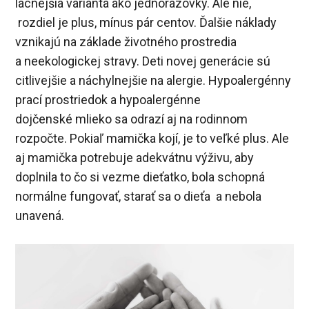
lacnejšia varianta ako jednorazovky. Ale nie,
rozdiel je plus, mínus pár centov. Ďalšie náklady
vznikajú na základe životného prostredia
a neekologickej stravy. Deti novej generácie sú
citlivejšie a náchylnejšie na alergie. Hypoalergénny
prací prostriedok a hypoalergénne
dojčenské mlieko sa odrazí aj na rodinnom
rozpočte. Pokiaľ mamička kojí, je to veľké plus. Ale
aj mamička potrebuje adekvátnu výživu, aby
doplnila to čo si vezme dieťatko, bola schopná
normálne fungovať, starať sa o dieťa a nebola
unavená.