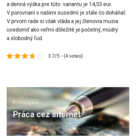
a denná výška pre túto variantu je 14,53 eur.
V porovnaní s našimi susedmi je stále čo doháňať.
V prvom rade si však vláda a jej členovia musia
uvedomiť ako veľmi dôležité je početný, múdry
a slobodný ľud.
3.7/5 - (4 votes)
Navigace
Previous
pro
Previous
Práca cez internet
příspěvek
post: