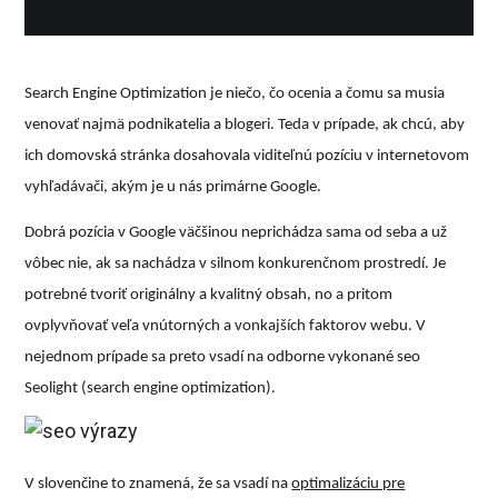
Search Engine Optimization je niečo, čo ocenia a čomu sa musia
venovať najmä podnikatelia a blogeri. Teda v prípade, ak chcú, aby
ich domovská stránka dosahovala viditeľnú pozíciu v internetovom
vyhľadávači, akým je u nás primárne Google.
Dobrá pozícia v Google väčšinou neprichádza sama od seba a už
vôbec nie, ak sa nachádza v silnom konkurenčnom prostredí. Je
potrebné tvoriť originálny a kvalitný obsah, no a pritom
ovplyvňovať veľa vnútorných a vonkajších faktorov webu. V
nejednom prípade sa preto vsadí na odborne vykonané
seo
Seolight
(search engine optimization).
V slovenčine to znamená, že sa vsadí na
optimalizáciu pre