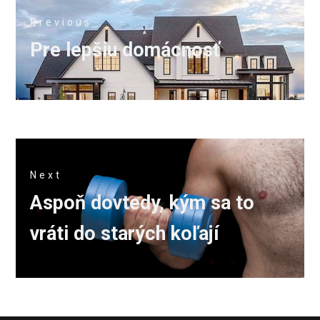
Navigace
Previous
pro
Previous
Pre lepšiu domácnosť
příspěvek
post:
Next
Next
Aspoň dovtedy, kým sa to
post:
vráti do starých koľají