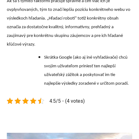
Ak sa s týmito faktormi pracuje správne a čím viac ich je
ovplyvňovaných, tým to značí lepšiu pozíciu konkrétneho webu vo
výsledkoch hľadania. „Hľadací roboti“ totiž konkrétny obsah
označia za dostatočne kvalitný, informatívny, prehľadný a
zaujímavý pre konkrétnu skupinu záujemcov a pre ich hľadané
kľúčové výrazy.
Skrátka Google (ako aj iné vyhľadávače) chcú
svojim užívateľom priniesť ten najlepší
užívateľský zážitok a poskytovať im tie
najlepšie výsledky zoradené v určitom poradí.
4.5/5 - (4 votes)