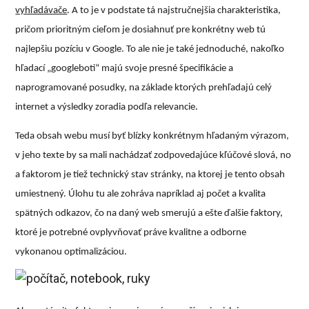
vyhľadávače
. A to je v podstate tá najstručnejšia charakteristika,
pričom prioritným cieľom je dosiahnuť pre konkrétny web tú
najlepšiu pozíciu v Google. To ale nie je také jednoduché, nakoľko
hľadací „googleboti“ majú svoje presné špecifikácie a
naprogramované posudky, na základe ktorých prehľadajú celý
internet a výsledky zoradia podľa relevancie.
Teda obsah webu musí byť blízky konkrétnym hľadaným výrazom,
v jeho texte by sa mali nachádzať zodpovedajúce kľúčové slová, no
a faktorom je tiež technický stav stránky, na ktorej je tento obsah
umiestnený. Úlohu tu ale zohráva napríklad aj počet a kvalita
spätných odkazov, čo na daný web smerujú a ešte ďalšie faktory,
ktoré je potrebné ovplyvňovať práve kvalitne a odborne
vykonanou optimalizáciou.