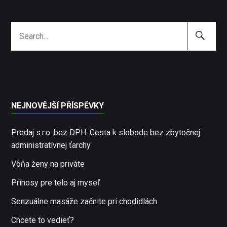
Search
Search
Submit
for:
NEJNOVĚJŠÍ PŘÍSPĚVKY
Predaj s.r.o. bez DPH: Cesta k slobode bez zbytočnej
administratívnej ťarchy
Vôňa ženy na priváte
Prínosy pre telo aj myseľ
Senzuálne masáže začnite pri chodidlách
Chcete to vedieť?